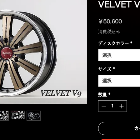
VELVET V
価
￥50,600
格
消費税込み
ディスクカラー
*
選択
サイズ
*
選択
数量
*
カ