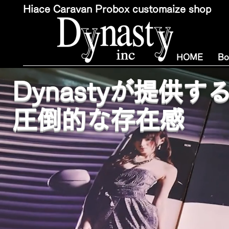
Hiace Caravan Probox customaize shop
HOME
Bo
Dynastyが提供
圧倒的な存在感