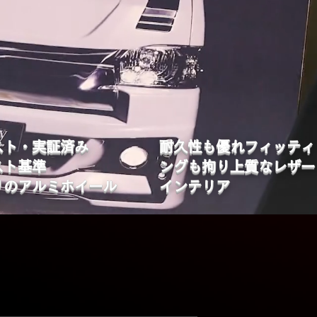
スト・実証済み
​耐久性も優れフィッティ
スト基準
ングも拘り上質なレザー
りのアルミホイール
インテリア