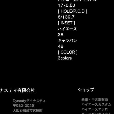
17×6.5J
[ HOLE/P.C.D ]
6/139.7
[ INSET ]
ハイエース
38
キャラバン
48
[ COLOR ]
3colors
イナスティ有限会社
ショップ
新車・中古車販売
​Dynastyダイナスティ
ハイエースカスタム
〒580-0026
ハイエースエアロ
大阪府和泉市伏屋町