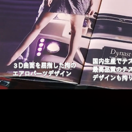
国内生産でテ
​３D曲面を屈指した拘の
最高品質のテ
エアロパーツデザイン
デザインも拘