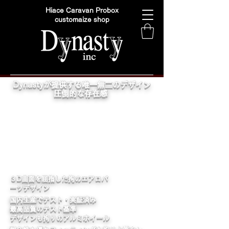
Hiace Caravan Probox
customaize shop
Dynastyが提供する唯一無二のデザイン
圧倒的な存在感
​３D曲面を屈指した拘のエアロパ
ーツデザイン
国内生産でテスト・実証済み
最高品質のテスト基準
デザインも拘りのアルミホイール