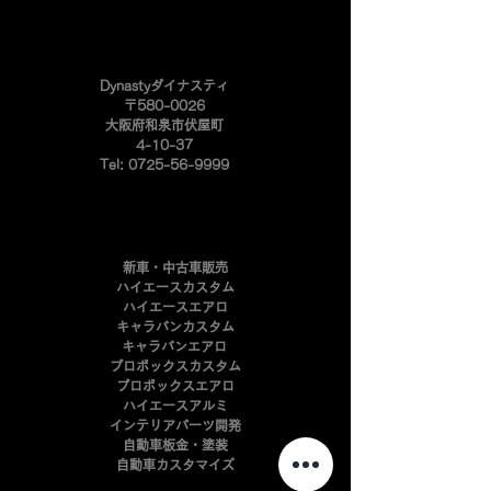
​Dynastyダイナスティ
〒580-0026
大阪府和泉市伏屋町
4-10-37
Tel:
0725-56-9999
新車・中古車販売
ハイエースカスタム
ハイエースエアロ
キャラバンカスタム
キャラバンエアロ
プロボックスカスタム
​プロボックスエアロ
ハイエースアルミ
インテリアパーツ開発
自動車板金・塗装
​自動車カスタマイズ