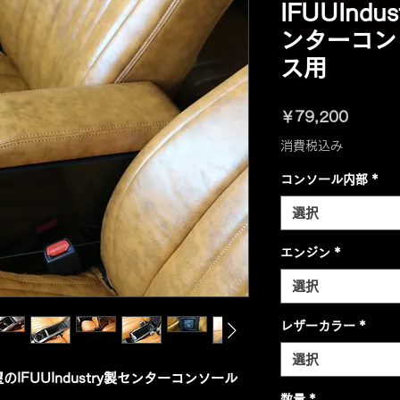
IFUUInd
ンターコン
ス用
価
￥79,200
格
消費税込み
コンソール内部
*
選択
エンジン
*
選択
レザーカラー
*
選択
FUUIndustry製センターコンソール
数量
*