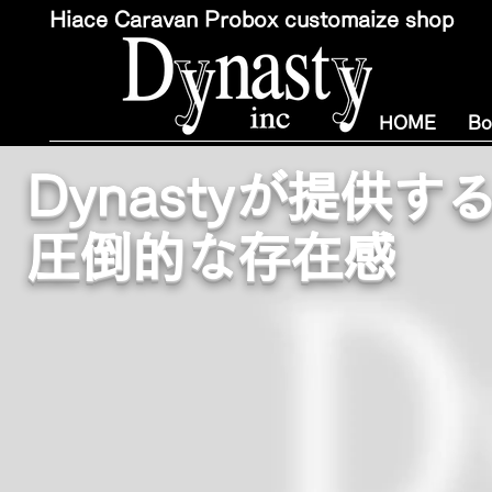
Hiace Caravan Probox customaize shop
HOME
Bo
Dynastyが提供
圧倒的な存在感