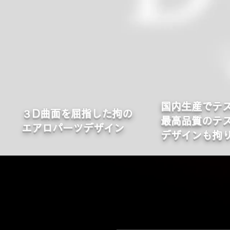
国内生産でテ
​３D曲面を屈指した拘の
最高品質のテ
エアロパーツデザイン
デザインも拘