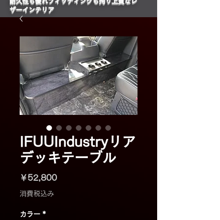
​耐久性も優れフィッティングも拘り上質なレ
ザーインテリア
IFUUIndustryリア
デッキテーブル
価
￥52,800
格
消費税込み
カラー
*