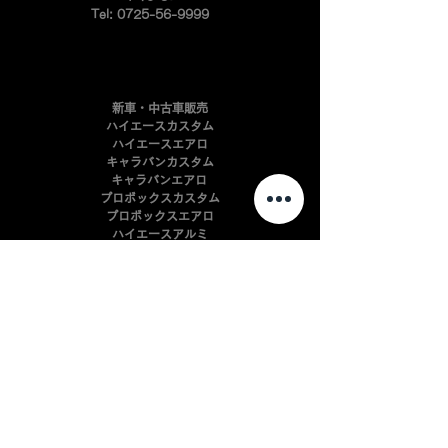
Tel:
0725-56-9999
新車・中古車販売
ハイエースカスタム
ハイエースエアロ
キャラバンカスタム
キャラバンエアロ
プロボックスカスタム
​プロボックスエアロ
ハイエースアルミ
インテリアパーツ開発
自動車板金・塗装
​自動車カスタマイズ
会社案内
よくある質問