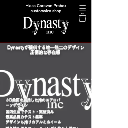
Hiace Caravan Probox
customaize shop
Dynastyが提供する唯一無二のデザイン
圧倒的な存在感
​３D曲面を屈指した拘のエアロパ
ーツデザイン
国内生産でテスト・実証済み
最高品質のテスト基準
デザインも拘りのアルミホイール