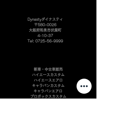
​Dynastyダイナスティ
〒580-0026
大阪府和泉市伏屋町
4-10-37
Tel:
0725-56-9999
新車・中古車販売
ハイエースカスタム
ハイエースエアロ
キャラバンカスタム
キャラバンエアロ
プロボックスカスタム
​プロボックスエアロ
ハイエースアルミ
インテリアパーツ開発
自動車板金・塗装
​自動車カスタマイズ