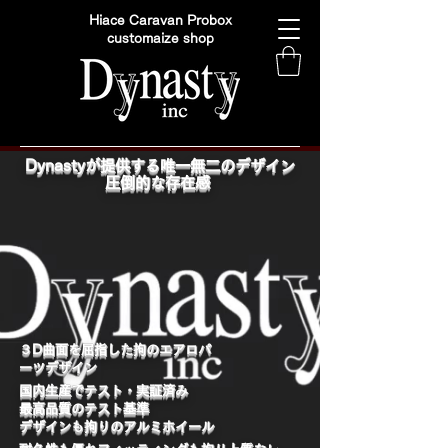
Hiace Caravan Probox
customaize shop
Dynastyが提供する唯一無二のデザイン
圧倒的な存在感
​３D曲面を屈指した拘のエアロパ
ーツデザイン
国内生産でテスト・実証済み
最高品質のテスト基準
デザインも拘りのアルミホイール