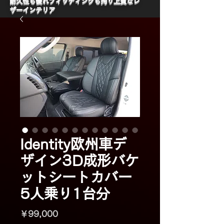
​耐久性も優れフィッティングも拘り上質なレ
ザーインテリア
Identity欧州車デ
ザイン3D成形バケ
ットシートカバー
5人乗り1台分
価
￥99,000