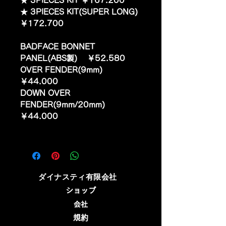
★ 3PIECES KIT ￥167.200
★ 3PIECES KIT(SUPER LONG)
￥172.700
BADFACE BONNET
PANEL(ABS製) ￥52.580
OVER FENDER(9mm)
￥44.000
DOWN OVER
FENDER(9mm/20mm)
￥44.000
​ダイナスティ有限会社
ショップ
会社
規約