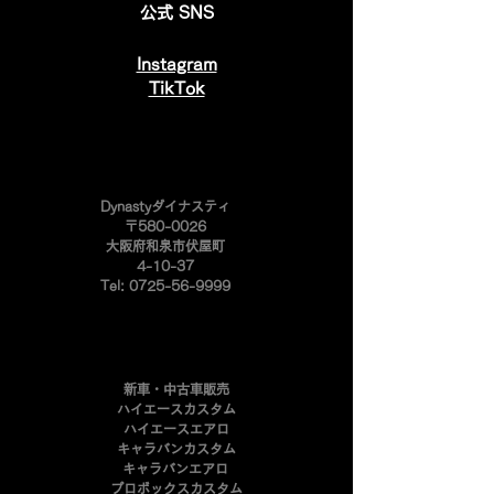
公式 SNS
Instagram
​TikTok
​Dynastyダイナスティ
〒580-0026
大阪府和泉市伏屋町
4-10-37
Tel:
0725-56-9999
新車・中古車販売
ハイエースカスタム
ハイエースエアロ
キャラバンカスタム
キャラバンエアロ
プロボックスカスタム