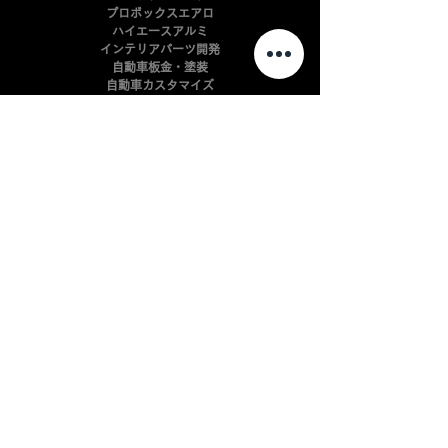
​プロボックスエアロ
ハイエースアルミ
インテリアパーツ開発
自動車板金・塗装
​自動車カスタマイズ
会社案内
よくある質問
利用規約
​プライバシーポリシー
配送規約
返金規約
Cookie ポリシー
特定商取引法に基づく表記（例）