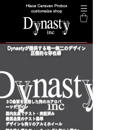
Hiace Caravan Probox
customaize shop
Dynastyが提供する唯一無二のデザイン
圧倒的な存在感
​３D曲面を屈指した拘のエアロパ
ーツデザイン
国内生産でテスト・実証済み
最高品質のテスト基準
デザインも拘りのアルミホイール