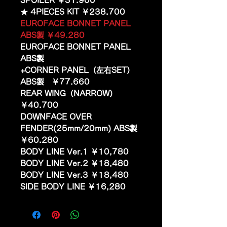
SPOILER ￥31.900
★ 4PIECES KIT ￥238.700
EUROFACE BONNET PANEL
ABS製 ￥49.280
EUROFACE BONNET PANEL
ABS製
+CORNER PANEL（左右SET）
ABS製 ￥77.660
REAR WING（NARROW）
￥40.700
DOWNFACE OVER
FENDER(25mm/20mm) ABS製
￥60.280
BODY LINE Ver.1 ￥10,780
BODY LINE Ver.2 ￥18,480
BODY LINE Ver.3 ￥18,480
SIDE BODY LINE ￥16,280