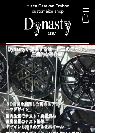
Hiace Caravan Probox
customaize shop
Dynastyが提供する唯一無二のデザイン
圧倒的な存在感
​３D曲面を屈指した拘のエアロパ
ーツデザイン
国内生産でテスト・実証済み
最高品質のテスト基準
デザインも拘りのアルミホイール