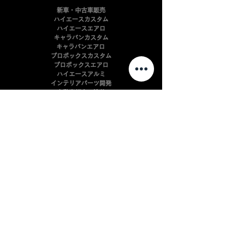
新車・中古車販売
ハイエースカスタム
ハイエースエアロ
キャラバンカスタム
キャラバンエアロ
プロボックスカスタム
​プロボックスエアロ
ハイエースアルミ
インテリアパーツ開発
自動車板金・塗装
​自動車カスタマイズ
会社案内
よくある質問
利用規約
​プライバシーポリシー
配送規約