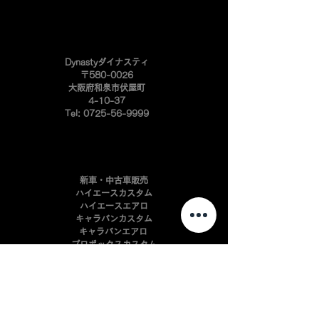
​Dynastyダイナスティ
〒580-0026
大阪府和泉市伏屋町
4-10-37
Tel:
0725-56-9999
新車・中古車販売
ハイエースカスタム
ハイエースエアロ
キャラバンカスタム
キャラバンエアロ
プロボックスカスタム
​プロボックスエアロ
ハイエースアルミ
インテリアパーツ開発
自動車板金・塗装
​自動車カスタマイズ