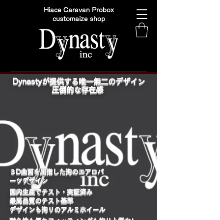
Hiace Caravan Probox
customaize shop
Dynastyが提供する唯一無二のデザイン
圧倒的な存在感
​３D曲面を屈指した拘のエアロパ
ーツデザイン
国内生産でテスト・実証済み
最高品質のテスト基準
デザインも拘りのアルミホイール