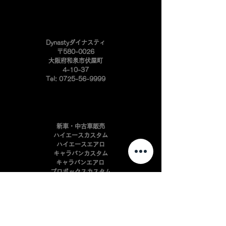
​Dynastyダイナスティ
〒580-0026
大阪府和泉市伏屋町
4-10-37
Tel:
0725-56-9999
新車・中古車販売
ハイエースカスタム
ハイエースエアロ
キャラバンカスタム
キャラバンエアロ
プロボックスカスタム
​プロボックスエアロ
ハイエースアルミ
インテリアパーツ開発
自動車板金・塗装
​自動車カスタマイズ