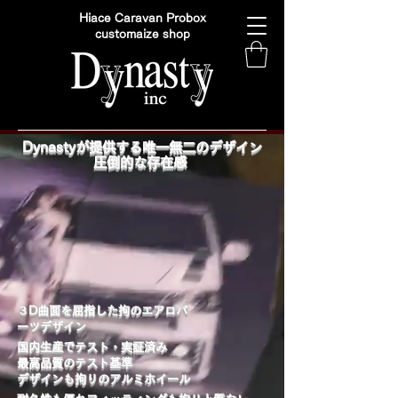
Hiace Caravan Probox
customaize shop
Dynastyが提供する唯一無二のデザイン
圧倒的な存在感
​３D曲面を屈指した拘のエアロパ
ーツデザイン
国内生産でテスト・実証済み
最高品質のテスト基準
デザインも拘りのアルミホイール