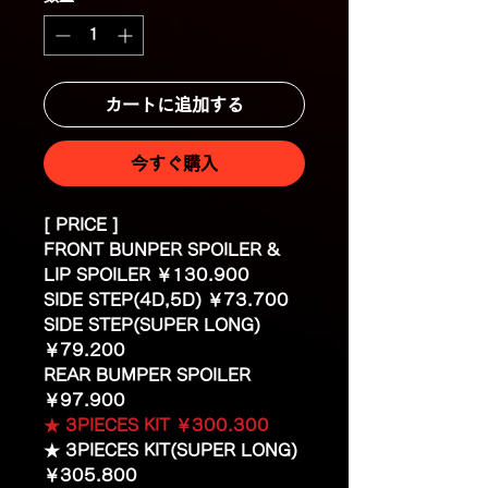
カートに追加する
今すぐ購入
[ PRICE ]
FRONT BUNPER SPOILER &
LIP SPOILER ￥130.900
SIDE STEP(4D,5D) ￥73.700
SIDE STEP(SUPER LONG)
￥79.200
REAR BUMPER SPOILER
￥97.900
★ 3PIECES KIT ￥300.300
★ 3PIECES KIT(SUPER LONG)
￥305.800