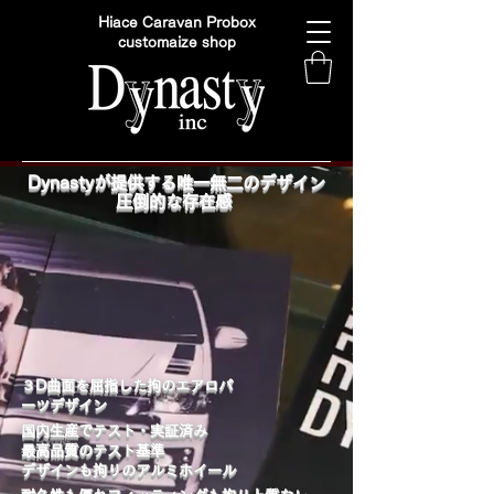
Hiace Caravan Probox
customaize shop
Dynastyが提供する唯一無二のデザイン
圧倒的な存在感
​３D曲面を屈指した拘のエアロパ
ーツデザイン
国内生産でテスト・実証済み
最高品質のテスト基準
デザインも拘りのアルミホイール