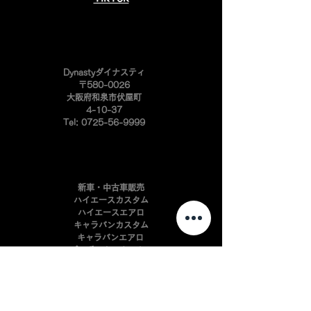
​Dynastyダイナスティ
〒580-0026
大阪府和泉市伏屋町
4-10-37
Tel:
0725-56-9999
新車・中古車販売
ハイエースカスタム
ハイエースエアロ
キャラバンカスタム
キャラバンエアロ
プロボックスカスタム
​プロボックスエアロ
ハイエースアルミ
インテリアパーツ開発
自動車板金・塗装