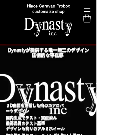
Hiace Caravan Probox
customaize shop
Dynastyが提供する唯一無二のデザイン
圧倒的な存在感
​３D曲面を屈指した拘のエアロパ
ーツデザイン
国内生産でテスト・実証済み
最高品質のテスト基準
デザインも拘りのアルミホイール