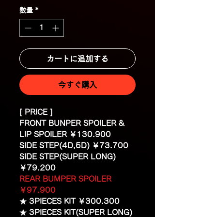
数量
*
カートに追加する
今すぐ購入
[ PRICE ]
FRONT BUNPER SPOILER &
LIP SPOILER ￥130.900
SIDE STEP(4D,5D) ￥73.700
SIDE STEP(SUPER LONG)
￥79.200
REAR BUMPER SPOILER
￥97.900
★ 3PIECES KIT ￥300.300
★ 3PIECES KIT(SUPER LONG)