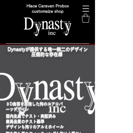
Hiace Caravan Probox
customaize shop
Dynastyが提供する唯一無二のデザイン
圧倒的な存在感
​３D曲面を屈指した拘のエアロパ
ーツデザイン
国内生産でテスト・実証済み
最高品質のテスト基準
デザインも拘りのアルミホイール