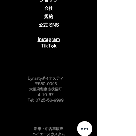
ショップ
会社
規約
公式 SNS
Instagram
​TikTok
​Dynastyダイナスティ
〒580-0026
大阪府和泉市伏屋町
4-10-37
Tel:
0725-56-9999
新車・中古車販売
ハイエースカスタム