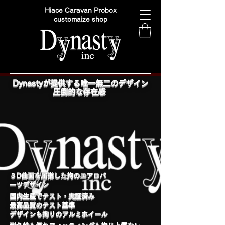
Hiace Caravan Probox
customaize shop
Dynastyが提供する唯一無二のデザイン
圧倒的な存在感
​３D曲面を屈指した拘のエアロパ
ーツデザイン
国内生産でテスト・実証済み
最高品質のテスト基準
デザインも拘りのアルミホイール