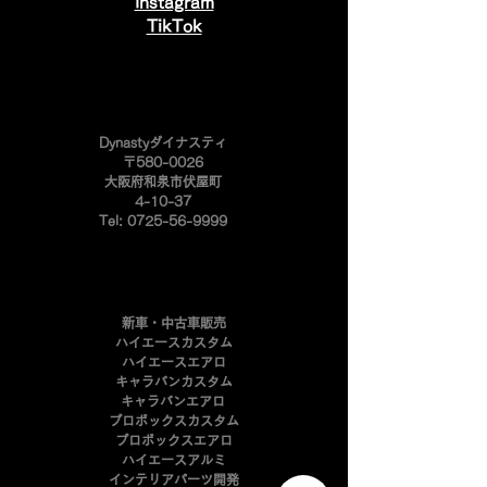
Instagram
​TikTok
​Dynastyダイナスティ
〒580-0026
大阪府和泉市伏屋町
4-10-37
Tel:
0725-56-9999
新車・中古車販売
ハイエースカスタム
ハイエースエアロ
キャラバンカスタム
キャラバンエアロ
プロボックスカスタム
​プロボックスエアロ
ハイエースアルミ
インテリアパーツ開発