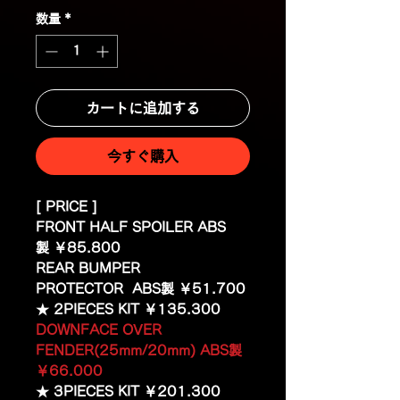
数量
*
カートに追加する
今すぐ購入
[ PRICE ]
FRONT HALF SPOILER ABS
製 ￥85.800
REAR BUMPER
PROTECTOR ABS製 ￥51.700
★ 2PIECES KIT ￥135.300
DOWNFACE OVER
FENDER(25mm/20mm) ABS製
￥66.000
★ 3PIECES KIT ￥201.300