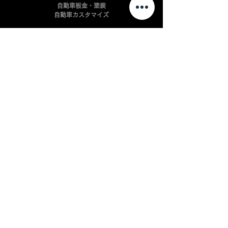
自動車板金・塗装
​自動車カスタマイズ
会社案内
よくある質問
利用規約
​プライバシーポリシー
配送規約
返金規約
Cookie ポリシー
特定商取引法に基づく表記（例）