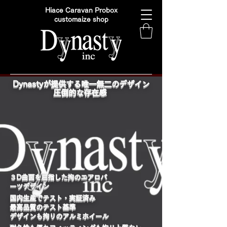
Hiace Caravan Probox
customaize shop
Dynastyが提供する唯一無二のデザイン
圧倒的な存在感
​３D曲面を屈指した拘のエアロパ
ーツデザイン
国内生産でテスト・実証済み
最高品質のテスト基準
デザインも拘りのアルミホイール