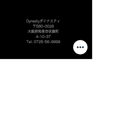
​Dynastyダイナスティ
〒580-0026
大阪府和泉市伏屋町
4-10-37
Tel:
0725-56-9999
新車・中古車販売
ハイエースカスタム
ハイエースエアロ
キャラバンカスタム
キャラバンエアロ
プロボックスカスタム
​プロボックスエアロ
ハイエースアルミ
インテリアパーツ開発
自動車板金・塗装
​自動車カスタマイズ