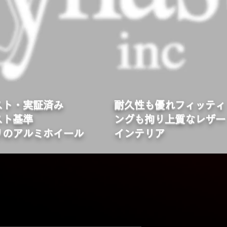
スト・実証済み
​耐久性も優れフィッティ
スト基準
ングも拘り上質なレザー
りのアルミホイール
インテリア