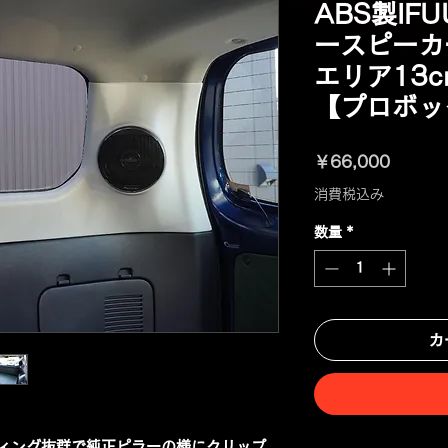
ABS製IFU
ースピーカ
エリア13
【プロボッ
価
￥66,000
格
消費税込み
数量
*
カ
ィッティング抜群で純正ピラーの様にクリップ