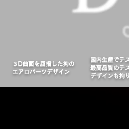
国内生産でテ
​３D曲面を屈指した拘の
最高品質のテ
エアロパーツデザイン
デザインも拘