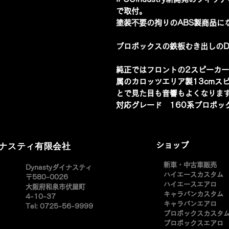
で取付。
塗装不要の拘りのABS製商品に
プロボックスの鉄板むき出しの
純正ではフロントの2スピーカ
属のカロッツエリア製13cmス
とで見た目も音響もよくなりま
対応グレード 160系プロボッ
イナスティ有限会社
ショップ
新車・中古車販売
​Dynastyダイナスティ
ハイエースカスタム
〒580-0026
ハイエースエアロ
大阪府和泉市伏屋町
キャラバンカスタム
4-10-37
キャラバンエアロ
Tel: 0725-56-9999
プロボックスカスタ
​プロボックスエアロ