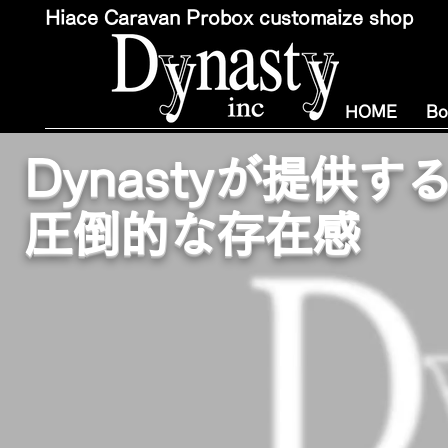
Hiace Caravan Probox customaize shop
HOME
Bo
Dynastyが提供
圧倒的な存在感