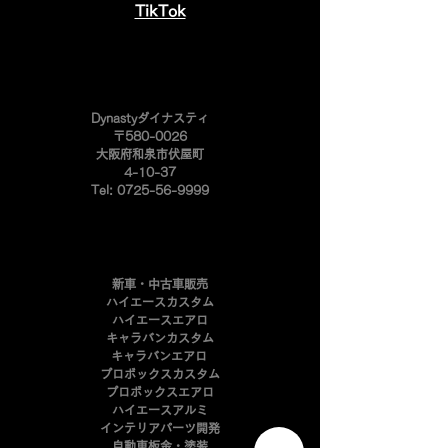
​TikTok
​Dynastyダイナスティ
〒580-0026
大阪府和泉市伏屋町
4-10-37
Tel:
0725-56-9999
新車・中古車販売
ハイエースカスタム
ハイエースエアロ
キャラバンカスタム
キャラバンエアロ
プロボックスカスタム
​プロボックスエアロ
ハイエースアルミ
インテリアパーツ開発
自動車板金・塗装