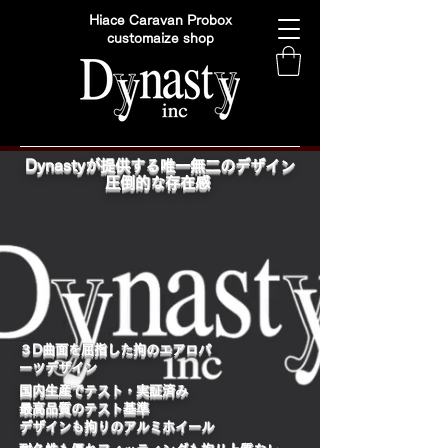
Hiace Caravan Probox
customaize shop
Dynastyが提供する唯一無二のデザイン
圧倒的な存在感
​３D曲面を屈指した拘のエアロパ
ーツデザイン
国内生産でテスト・実証済み
最高品質のテスト基準
デザインも拘りのアルミホイール