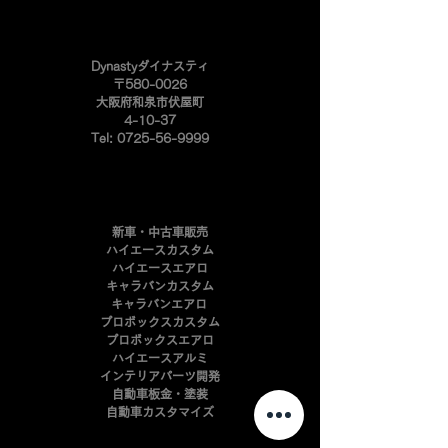
​Dynastyダイナスティ
〒580-0026
大阪府和泉市伏屋町
4-10-37
Tel:
0725-56-9999
新車・中古車販売
ハイエースカスタム
ハイエースエアロ
キャラバンカスタム
キャラバンエアロ
プロボックスカスタム
​プロボックスエアロ
ハイエースアルミ
インテリアパーツ開発
自動車板金・塗装
​自動車カスタマイズ