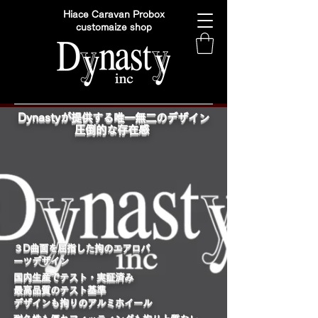
Hiace Caravan Probox
customaize shop
Dynastyが提供する唯一無二のデザイン
圧倒的な存在感
​３D曲面を屈指した拘のエアロパ
ーツデザイン
国内生産でテスト・実証済み
最高品質のテスト基準
デザインも拘りのアルミホイール