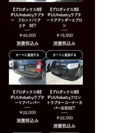
【プロボックス用】
【プロボックス用】
IFUUIndustryラプタ
IFUUIndustryラプタ
ー フロント/リア
ーリアアンダーエプロ
２Ｐ SET
ン
価格
価格
￥44,000
￥16,500
消費税込み
消費税込み
カートに追加する
カートに追加する
【プロボックス用】
【プロボックス用】
IFUUIndustryラプタ
IFUUIndustryフロン
ーリアバンパー
トラプターコーナーカ
バー左右SET
価格
￥22,000
価格
￥22,000
消費税込み
消費税込み