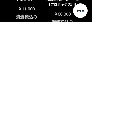
【プロボックス用】
価格
￥11,000
価格
￥66,000
消費税込み
消費税込み
カートに追加する
カートに追加する
【プロボックス用】
【プロボックス】本革
IFUUIndustry助手席
ゼブラウッドコンビシ
用フロントトレイゼブ
フトノブ
ラブラック
価格
￥8,800
価格
￥24,970
消費税込み
消費税込み
カートに追加する
カートに追加する