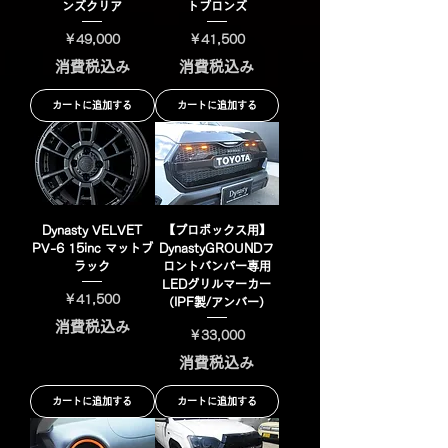
ンズクリア
トブロンズ
価格
価格
￥49,000
￥41,500
消費税込み
消費税込み
カートに追加する
カートに追加する
Dynasty VELVET
【プロボックス用】
PV-6 15inc マットブ
DynastyGROUNDフ
ラック
ロントバンパー専用
LEDグリルマーカー
価格
￥41,500
（IPF製/アンバー）
消費税込み
価格
￥33,000
消費税込み
カートに追加する
カートに追加する