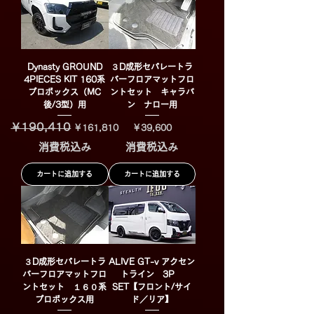
Dynasty GROUND
３D成形セパレートラ
4PIECES KIT 160系
バーフロアマットフロ
プロボックス（MC
ントセット キャラバ
後/3型）用
ン ナロー用
￥190,410
通常価格
セール価格
価格
￥161,810
￥39,600
消費税込み
消費税込み
カートに追加する
カートに追加する
３D成形セパレートラ
ALIVE GT-v アクセン
バーフロアマットフロ
トライン 3P
ントセット １６０系
SET【フロント/サイ
プロボックス用
ド／リア】