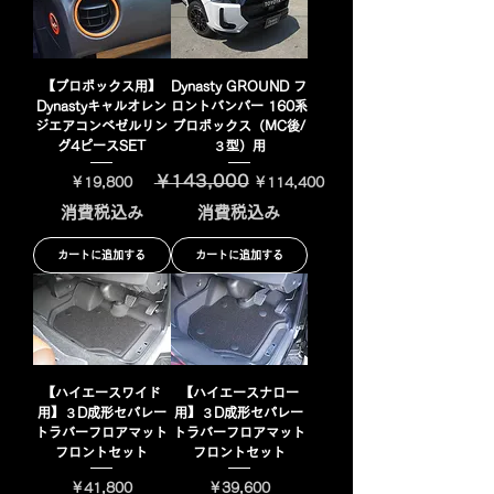
【プロボックス用】
Dynasty GROUND フ
Dynastyキャルオレン
ロントバンパー 160系
ジエアコンベゼルリン
プロボックス（MC後/
グ4ピースSET
３型）用
￥143,000
価格
通常価格
セール価格
￥19,800
￥114,400
消費税込み
消費税込み
カートに追加する
カートに追加する
【ハイエースワイド
【ハイエースナロー
用】３D成形セパレー
用】３D成形セパレー
トラバーフロアマット
トラバーフロアマット
フロントセット
フロントセット
価格
価格
￥41,800
￥39,600