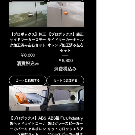
【プロボックス】純正
【プロボックス】純正
サイドマーカースモー
サイドマーカーキャル
ク加工済み左右セット
オレンジ加工済み左右
セット
価格
￥8,800
価格
￥8,800
消費税込み
消費税込み
カートに追加する
カートに追加する
【プロボックス】ABS
ABS製IFUUIndustry
製ヘッドライトコーナ
製Dピラースピーカー
ーカバーキャルオレン
キットカロッツエリア
ジ左右セット
13cmスピーカー付き