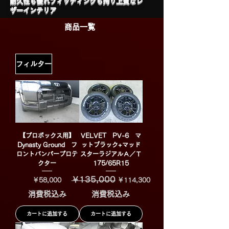
​耐久性も優れフィッティングも拘り上質なレ
ザーインテリア
商品一覧
フィルター
【プロボックス用】
VELVET PV-6 マ
Dynasty Ground フ
ットブラック+マッド
ロントバンパープロテ
スターラジアルＡ／Ｔ
クター
175/65R15
￥135,000
価格
通常価格
セール価格
￥58,000
￥114,300
消費税込み
消費税込み
カートに追加する
カートに追加する