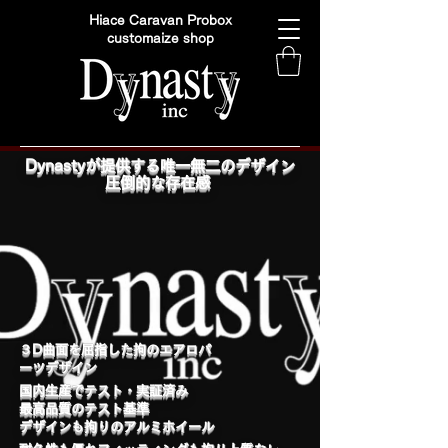
Hiace Caravan Probox
customaize shop
Dynastyが提供する唯一無二のデザイン
圧倒的な存在感
​３D曲面を屈指した拘のエアロパ
ーツデザイン
国内生産でテスト・実証済み
最高品質のテスト基準
デザインも拘りのアルミホイール