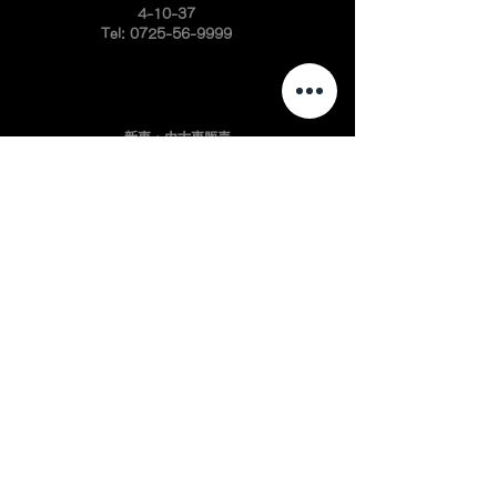
4-10-37
Tel:
0725-56-9999
新車・中古車販売
ハイエースカスタム
ハイエースエアロ
キャラバンカスタム
キャラバンエアロ
プロボックスカスタム
​プロボックスエアロ
ハイエースアルミ
インテリアパーツ開発
自動車板金・塗装
​自動車カスタマイズ
会社案内
よくある質問