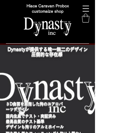
Hiace Caravan Probox
customaize shop
Dynastyが提供する唯一無二のデザイン
圧倒的な存在感
​３D曲面を屈指した拘のエアロパ
ーツデザイン
国内生産でテスト・実証済み
最高品質のテスト基準
デザインも拘りのアルミホイール