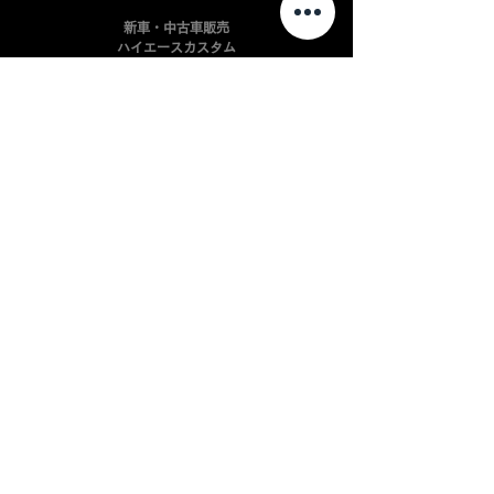
新車・中古車販売
ハイエースカスタム
ハイエースエアロ
キャラバンカスタム
キャラバンエアロ
プロボックスカスタム
​プロボックスエアロ
ハイエースアルミ
インテリアパーツ開発
自動車板金・塗装
​自動車カスタマイズ
会社案内
よくある質問
利用規約
​プライバシーポリシー
配送規約