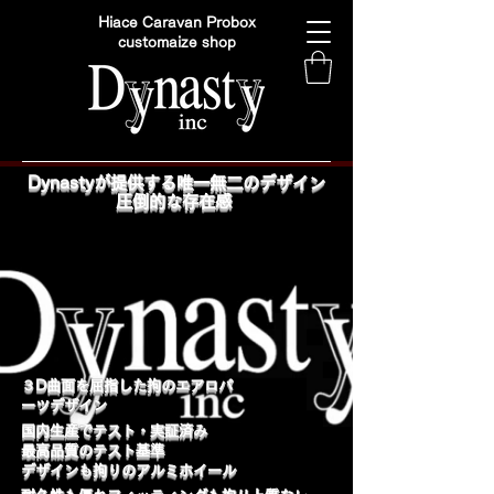
Hiace Caravan Probox
customaize shop
Dynastyが提供する唯一無二のデザイン
圧倒的な存在感
​３D曲面を屈指した拘のエアロパ
ーツデザイン
国内生産でテスト・実証済み
最高品質のテスト基準
デザインも拘りのアルミホイール